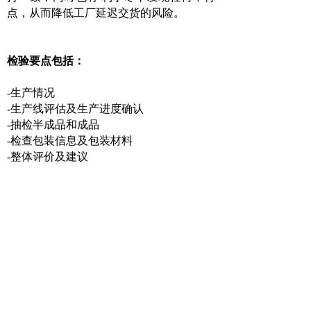
点，从而降低工厂延迟交货的风险。
检验要点包括：
-生产情况
-生产线评估及生产进度确认
-抽检半成品和成品
-检查包装信息及包装材料
-整体评价及建议
上一篇：
PPI生产前检验
下一篇：
FRI出货前检验
行业分类
|
关于我们
|
联系我们
|
法规标准
|
网
站免责声明
|
检测服务通用条款
版权所有 © 2020-2021 深圳市德莱检测技术有限公司 粤
ICP备16120395号 技术支持：新万网络